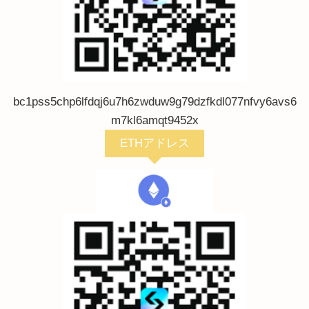
bc1pss5chp6lfdqj6u7h6zwduw9g79dzfkdl077nfvy6avs6
m7kl6amqt9452x
ETHアドレス