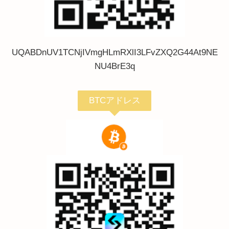
UQABDnUV1TCNjIVmgHLmRXlI3LFvZXQ2G44At9NE
NU4BrE3q
BTCアドレス