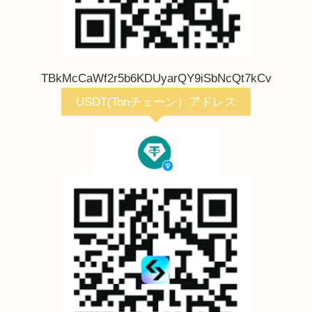
TBkMcCaWf2r5b6KDUyarQY9iSbNcQt7kCv
USDT(Tonチェーン）アドレス