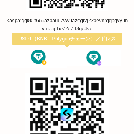
kaspa:qql80h666azaauu7vwuazcgfvj22aevnrqqpgyyun
yma5jrhe72c7rl3gc4vd
USDT（BNB、Polygonチェーン）アドレス