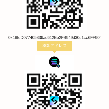
0x18fcD077405836ad612Ee2FB949d30c1cc6FF90f
SOLアドレス