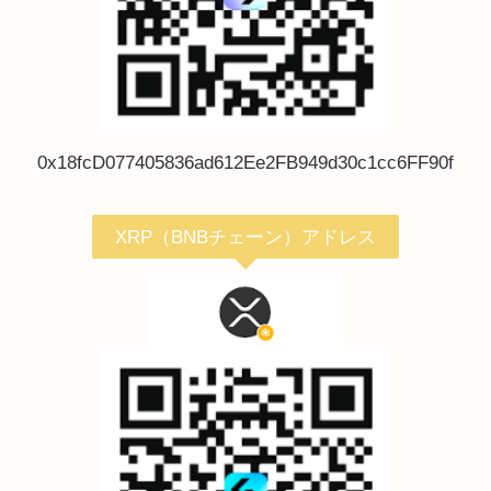
0x18fcD077405836ad612Ee2FB949d30c1cc6FF90f
XRP（BNBチェーン）アドレス