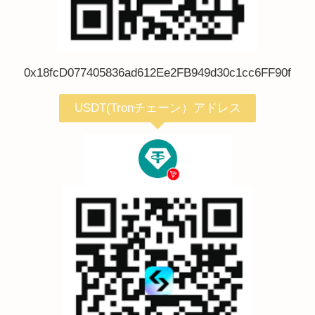
0x18fcD077405836ad612Ee2FB949d30c1cc6FF90f
USDT(Tronチェーン）アドレス