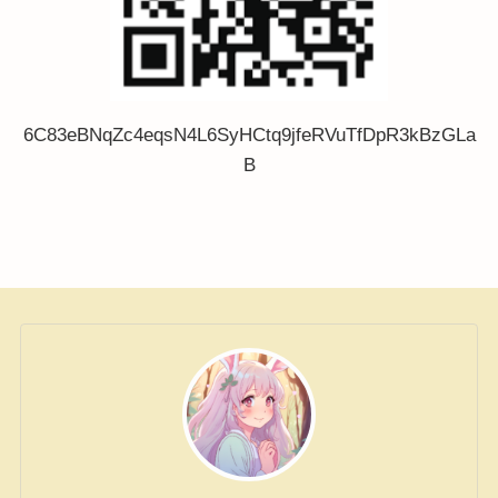
6C83eBNqZc4eqsN4L6SyHCtq9jfeRVuTfDpR3kBzGLa
B