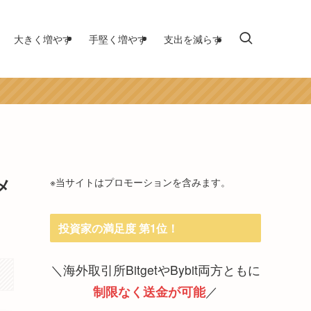
大きく増やす
手堅く増やす
支出を減らす
メ
※当サイトはプロモーションを含みます。
投資家の満足度 第1位！
＼海外取引所BitgetやBybit両方ともに
制限なく送金が可能
／