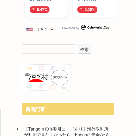
-0.47%
-0.25%
-1
Powered by
検索
新着記事
【Tangem10％割引コードあり】海外取引所
が利用できなくなったら…Kaspaの安全な保