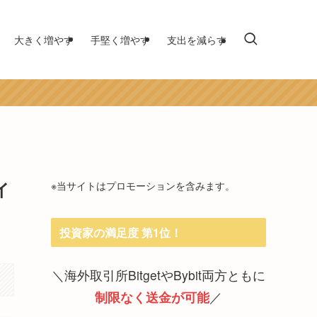
大きく増やす
手堅く増やす
支出を減らす
イ
※当サイトはプロモーションを含みます。
投資家の満足度 第1位！
＼海外取引所BitgetやBybit両方ともに
制限なく送金が可能
／