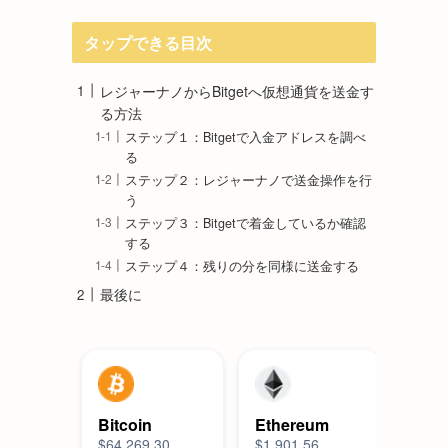
タップできる目次
レジャーナノからBitgetへ仮想通貨を送金す
る方法
ステップ１：Bitgetで入金アドレスを調べ
る
ステップ２：レジャーナノで送金操作を行
う
ステップ３：Bitgetで着金しているか確認
する
ステップ４：残りの分を同様に送金する
最後に
Bitcoin
Ethereum
Kas
$64,269.30
$1,901.56
$0.0